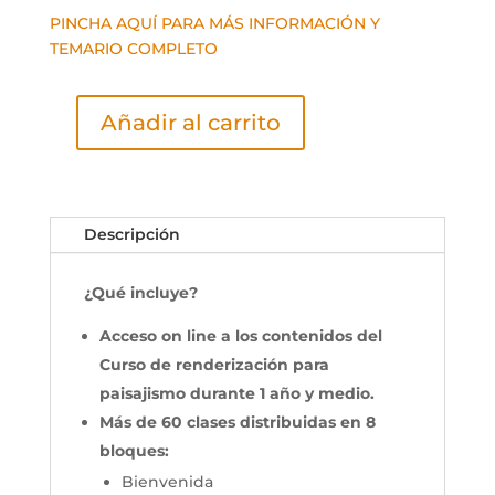
PINCHA AQUÍ PARA MÁS INFORMACIÓN Y
TEMARIO COMPLETO
Añadir al carrito
Curso
de
renderizado
para
Descripción
paisajismo
con
Sketchup
¿Qué incluye?
y
Acceso on line a los contenidos del
V-
Ray
Curso de renderización para
cantidad
paisajismo durante 1 año y medio.
Más de 60 clases distribuidas en 8
bloques:
Bienvenida