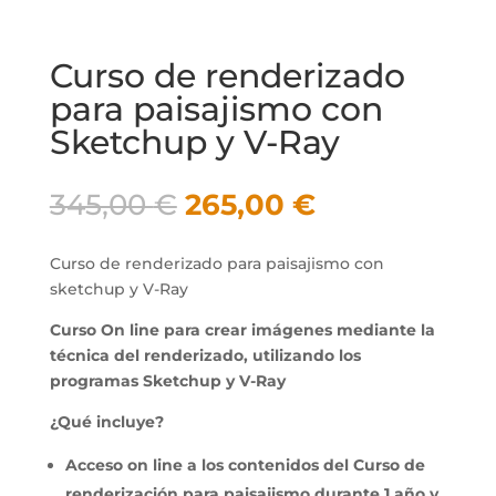
Curso de renderizado
para paisajismo con
Sketchup y V-Ray
El
El
345,00
€
265,00
€
precio
precio
original
actual
Curso de renderizado para paisajismo con
era:
es:
sketchup y V-Ray
345,00 €.
265,00 €.
Curso On line para crear imágenes mediante la
técnica del renderizado, utilizando los
programas Sketchup y V-Ray
¿Qué incluye?
Acceso on line a los contenidos del Curso de
renderización para paisajismo durante 1 año y