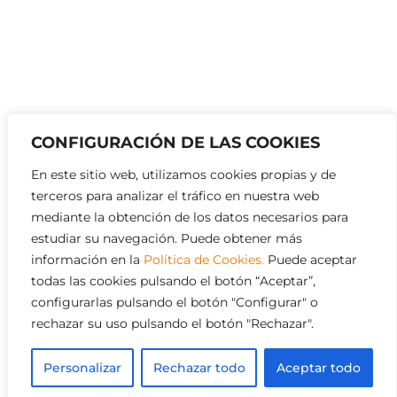
CONFIGURACIÓN DE LAS COOKIES
En este sitio web, utilizamos cookies propias y de
terceros para analizar el tráfico en nuestra web
mediante la obtención de los datos necesarios para
estudiar su navegación. Puede obtener más
información en la
Política de Cookies.
Puede aceptar
todas las cookies pulsando el botón “Aceptar”,
configurarlas pulsando el botón "Configurar" o
rechazar su uso pulsando el botón "Rechazar".
Ænima.Studio. Todos derechos reservados -
Aviso
Legal
-
Política de Privacidad
-
Política de
Personalizar
Rechazar todo
Aceptar todo
Cookies
-
Política de Devoluciones